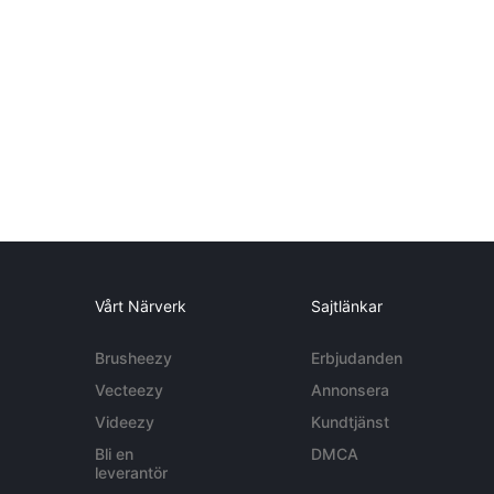
Vårt Närverk
Sajtlänkar
Brusheezy
Erbjudanden
Vecteezy
Annonsera
Videezy
Kundtjänst
Bli en
DMCA
leverantör