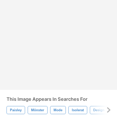
This Image Appears In Searches For
Paisley
Mönster
Mode
Isolerat
Design
B