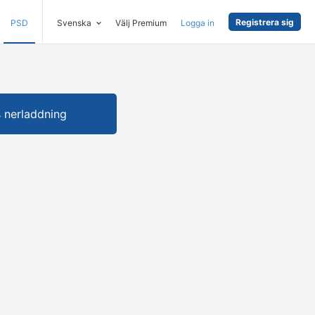
Registrera sig
PSD
Svenska
Välj Premium
Logga in
s nerladdning