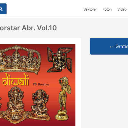
Vektorer
Foton
Video
orstar Abr. Vol.10
Grati