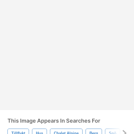
This Image Appears In Searches For
Tillflykt
Hus
Chalet.alpine
Berg
Snö
Trä-