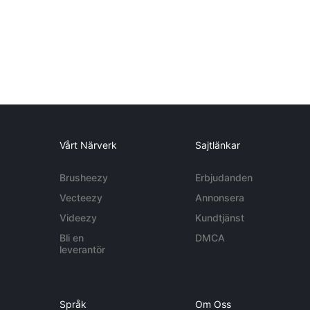
Vårt Närverk
Sajtlänkar
Brusheezy
Erbjudanden
Vecteezy
Annonsera
Videezy
Kundtjänst
Bli en
DMCA
leverantör
Språk
Om Oss