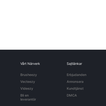
Vårt Närverk
Sajtlänkar
Brusheezy
Erbjudanden
Vecteezy
Annonsera
Videezy
Kundtjänst
Bli en
DMCA
leverantör