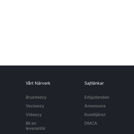
Vårt Närverk
Sajtlänkar
Brusheezy
Erbjudanden
Vecteezy
Annonsera
Videezy
Kundtjänst
Bli en
DMCA
leverantör