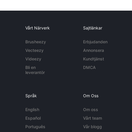
Vårt Närverk
Sajtlänkar
Brusheezy
Erbjudanden
Vecteezy
Annonsera
Videezy
Kundtjänst
Bli en
DMCA
leverantör
Språk
Om Oss
English
Om oss
Español
Vårt team
Português
Vår blogg