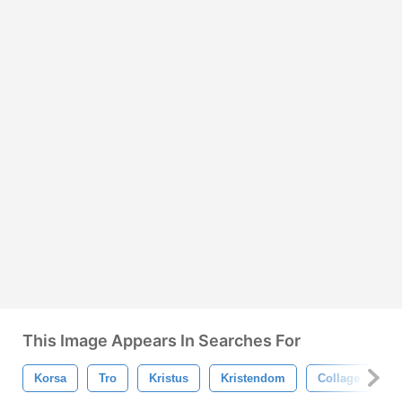
This Image Appears In Searches For
Korsa
Tro
Kristus
Kristendom
Collage
S