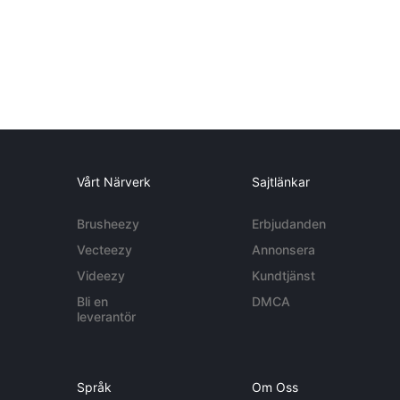
Vårt Närverk
Sajtlänkar
Brusheezy
Erbjudanden
Vecteezy
Annonsera
Videezy
Kundtjänst
Bli en
DMCA
leverantör
Språk
Om Oss