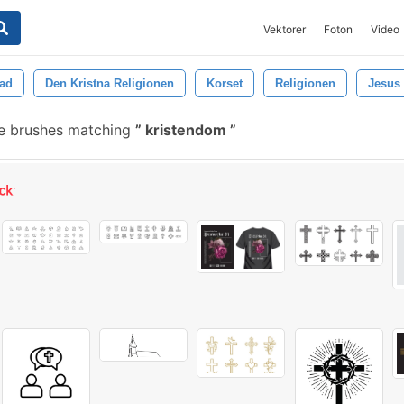
Vektorer
Foton
Video
ad
Den Kristna Religionen
Korset
Religionen
Jesus
e brushes matching
kristendom