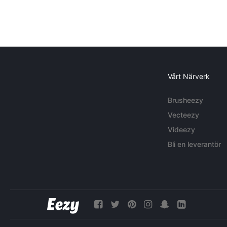
Vårt Närverk
Brusheezy
Vecteezy
Videezy
Bli en leverantör