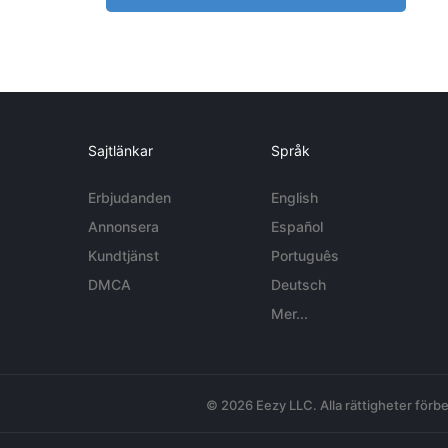
Sajtlänkar
Språk
Erbjudanden
English
Annonsera
Español
Kundtjänst
Português
DMCA
Deutsch
Mer...
© 2026 Eezy LLC. Alla rättigheter förbe