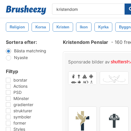
Religion
Korsa
Kristen
Ikon
Kyrka
Byggn
Sortera efter:
Kristendom Penslar
-
160 fre
Bästa matchning
Nyaste
Sponsrade bilder av
Filtyp
borstar
Actions
PSD
Mönster
gradienter
strukturer
symboler
former
Styles