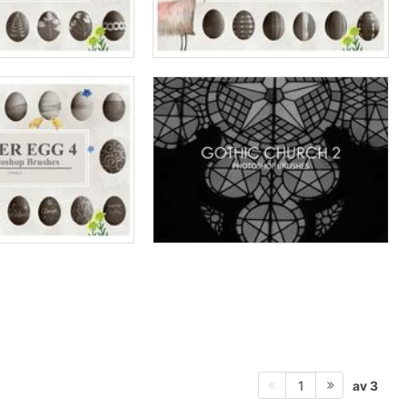
av 3
1