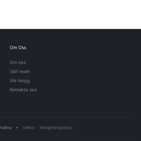
Om Oss
Om oss
Vårt team
Vår blogg
Kontakta oss
•
hållna
Villkor
Integritetspolicy