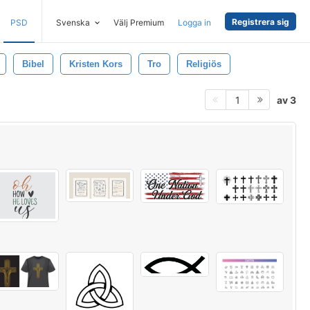
Registrera sig
PSD
Svenska
Välj Premium
Logga in
Bibel
Kristen Kors
Tro
Religiös
av 3
1