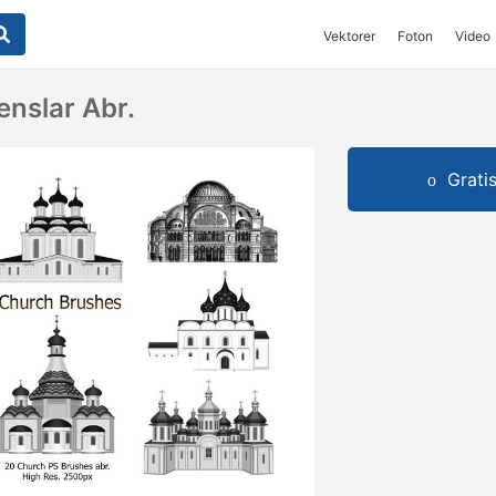
Vektorer
Foton
Video
enslar Abr.
Grati