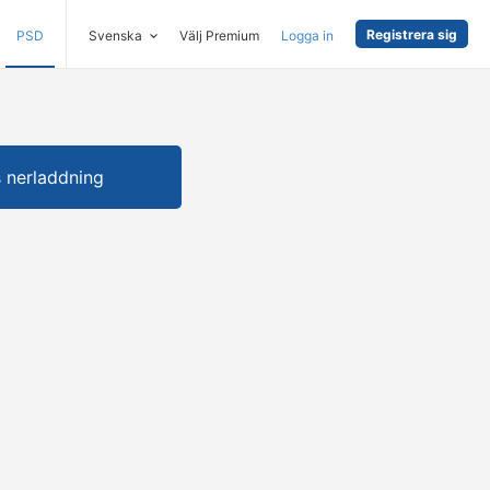
Registrera sig
PSD
Svenska
Välj Premium
Logga in
s nerladdning