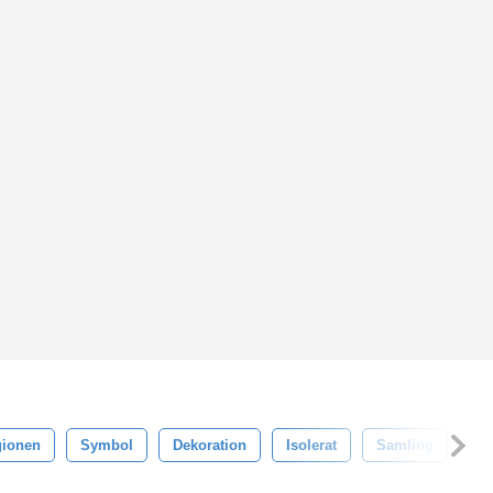
gionen
Symbol
Dekoration
Isolerat
Samling
Fo