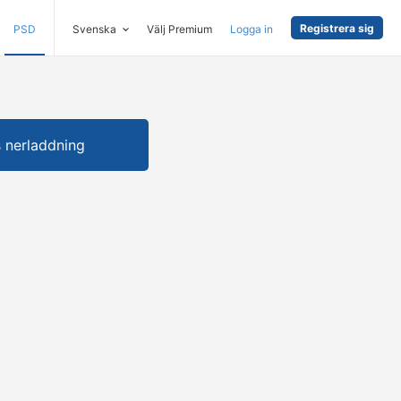
Registrera sig
PSD
Svenska
Välj Premium
Logga in
s nerladdning