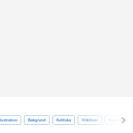
llustration
Bakgrund
Keltiska
Vitklöver
Kultur
S