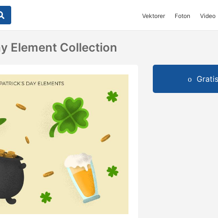
Vektorer
Foton
Video
ay Element Collection
Grati