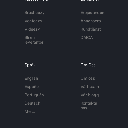
Brusheezy
Erbjudanden
Vecteezy
Annonsera
Videezy
Kundtjänst
Bli en
DMCA
leverantör
Språk
Om Oss
English
Om oss
Español
Vårt team
Português
Vår blogg
Deutsch
Kontakta
oss
Mer...