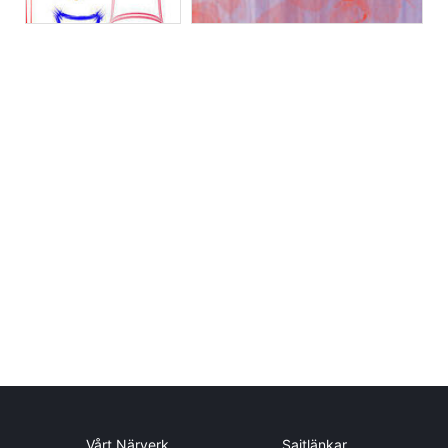
Vårt Närverk
Sajtlänkar