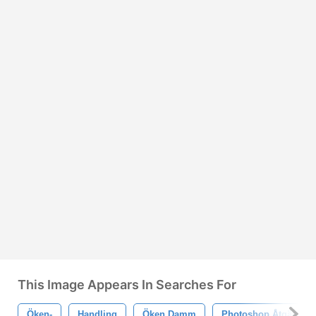
This Image Appears In Searches For
Öken-
Handling
Öken Damm
Photoshop Åtgärd