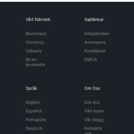
Vårt Närverk
Sajtlänkar
Brusheezy
Erbjudanden
Vecteezy
Annonsera
Videezy
Kundtjänst
Bli en
DMCA
leverantör
Språk
Om Oss
English
Om oss
Español
Vårt team
Português
Vår blogg
Deutsch
Kontakta
oss