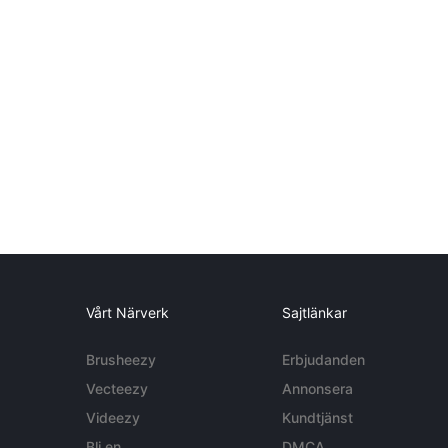
Vårt Närverk
Sajtlänkar
Brusheezy
Erbjudanden
Vecteezy
Annonsera
Videezy
Kundtjänst
Bli en
DMCA