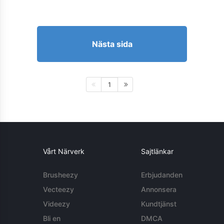
Nästa sida
1
Vårt Närverk
Sajtlänkar
Brusheezy
Erbjudanden
Vecteezy
Annonsera
Videezy
Kundtjänst
Bli en
DMCA