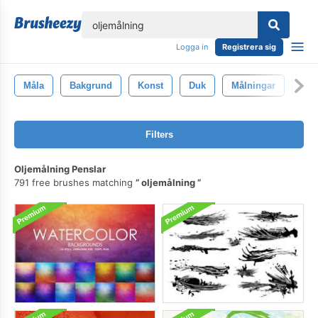
lose
Logga in
Registrera sig
Måla
Bakgrund
Konst
Duk
Målningar
Gru
Filters
Oljemålning Penslar
791 free brushes matching
oljemålning