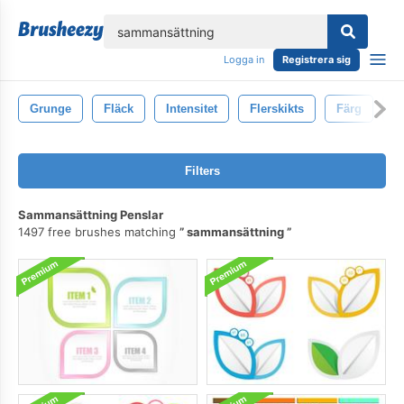
lose
Logga in
Registrera sig
Grunge
Fläck
Intensitet
Flerskikts
Färg
V
Filters
Sammansättning Penslar
1497 free brushes matching
sammansättning