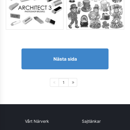
Nästa sida
1
Vårt Närverk
Sajtlänkar