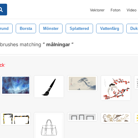
Vektorer
Foton
Video
rund
Borsta
Mönster
Splattered
Vattenfärg
Duk
 brushes matching
målningar