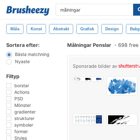
Måla
Konst
Abstrakt
Grafisk
Design
Bakg
Sortera efter:
Målningar Penslar
-
698 free
Bästa matchning
Nyaste
Sponsrade bilder av
Filtyp
borstar
Actions
PSD
Mönster
gradienter
strukturer
symboler
former
Styles