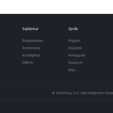
Sajtlänkar
Språk
Erbjudanden
English
Annonsera
Español
Kundtjänst
Português
DMCA
Deutsch
Mer...
© 2026 Eezy LLC. Alla rättigheter förbe