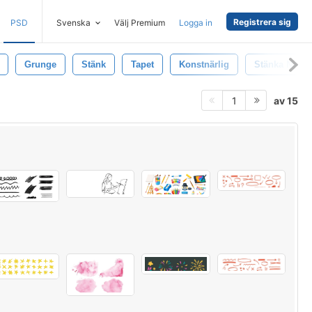
Registrera sig
PSD
Svenska
Välj Premium
Logga in
Grunge
Stänk
Tapet
Konstnärlig
Stänka Ner
av 15
1