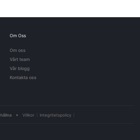
Om Oss
Om oss
Vårt team
Vår blogg
Kontakta oss
•
hållna
Villkor
Integritetspolicy