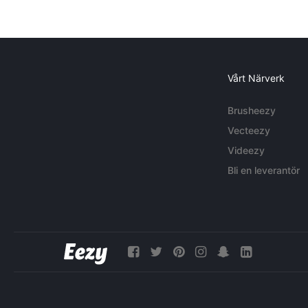
Vårt Närverk
Brusheezy
Vecteezy
Videezy
Bli en leverantör