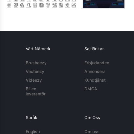
Vårt Närverk
Sajtlänkar
Brusheezy
Erbjudanden
Vecteezy
Annonsera
Videezy
Kundtjänst
Bli en
DMCA
leverantör
Språk
Om Oss
English
Om oss