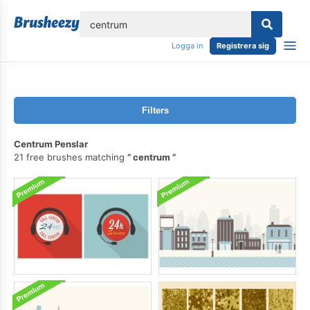
lose
Logga in
Registrera sig
Filters
Centrum Penslar
21 free brushes matching
centrum