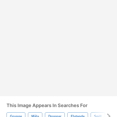
This Image Appears In Searches For
Grunge
Måla
Droppar
Flytande
Spill
Stä