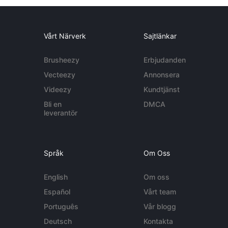
Vårt Närverk
Sajtlänkar
Brusheezy
Erbjudanden
Vecteezy
Annonsera
Videezy
Kundtjänst
Bli en
DMCA
leverantör
Språk
Om Oss
English
Om oss
Español
Vårt team
Português
Vår blogg
Deutsch
Kontakta