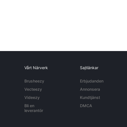
Vårt Närverk
Sajtlänkar
Brusheezy
Erbjudanden
Vecteezy
Annonsera
Videezy
Kundtjänst
Bli en
DMCA
leverantör