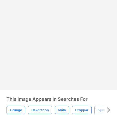
This Image Appears In Searches For
Grunge
Dekoration
Måla
Droppar
Spill
S