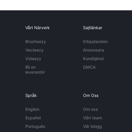
Vårt Närverk
Sajtlänkar
Brusheezy
Erbjudanden
Vecteezy
Annonsera
Videezy
Kundtjänst
Bli en
DMCA
leverantör
Språk
Om Oss
English
Om oss
Español
Vårt team
Português
Vår blogg