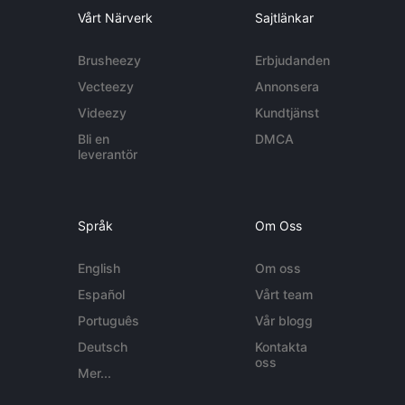
Vårt Närverk
Sajtlänkar
Brusheezy
Erbjudanden
Vecteezy
Annonsera
Videezy
Kundtjänst
Bli en
DMCA
leverantör
Språk
Om Oss
English
Om oss
Español
Vårt team
Português
Vår blogg
Deutsch
Kontakta
oss
Mer...