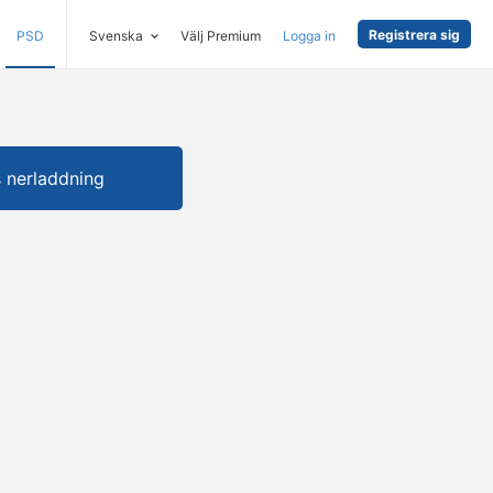
Registrera sig
PSD
Svenska
Välj Premium
Logga in
s nerladdning