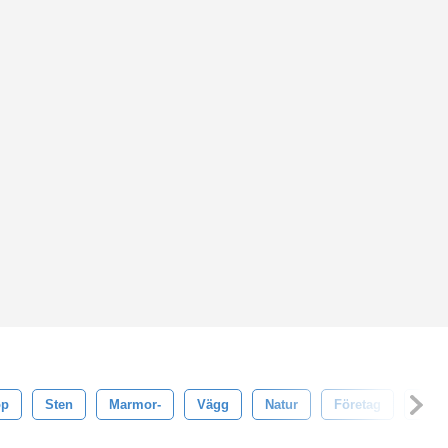
op
Sten
Marmor-
Vägg
Natur
Företag
Abst