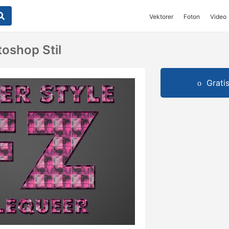
Vektorer
Foton
Video
toshop Stil
Grati