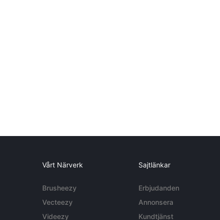
Vårt Närverk
Sajtlänkar
Brusheezy
Erbjudanden
Vecteezy
Annonsera
Videezy
Kundtjänst