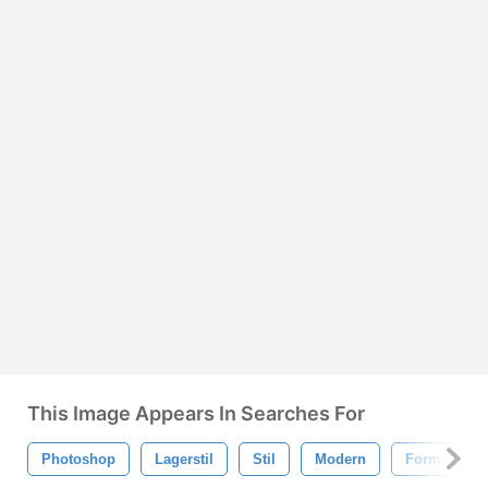
This Image Appears In Searches For
Photoshop
Lagerstil
Stil
Modern
Form
E