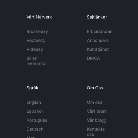
Vårt Närverk
Sajtlänkar
Brusheezy
Erbjudanden
Vecteezy
Annonsera
Videezy
Kundtjänst
Bli en
DMCA
leverantör
Språk
Om Oss
English
Om oss
Español
Vårt team
Português
Vår blogg
Deutsch
Kontakta
oss
Mer...