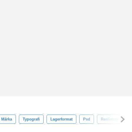
Märka
Typografi
Lagerformat
Psd
Realistisk
S