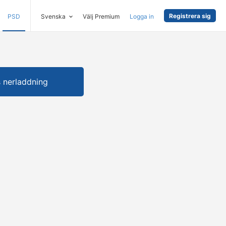
Registrera sig
PSD
Svenska
Välj Premium
Logga in
s nerladdning