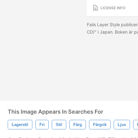
LICENSE INFO
Faiis Layer Style publice
CD)" i Japan. Boken är p
This Image Appears In Searches For
Lagerstil
Fri
Stil
Färg
Färgrik
Ljus