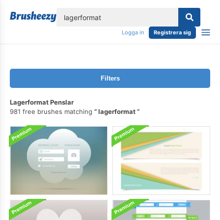
lose
Logga in
Registrera sig
Filters
Lagerformat Penslar
981 free brushes matching
lagerformat