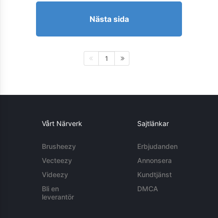
Nästa sida
1
Vårt Närverk
Sajtlänkar
Brusheezy
Erbjudanden
Vecteezy
Annonsera
Videezy
Kundtjänst
Bli en
DMCA
leverantör