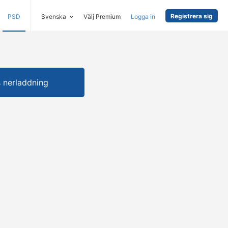
Registrera sig
PSD
Svenska
Välj Premium
Logga in
s nerladdning