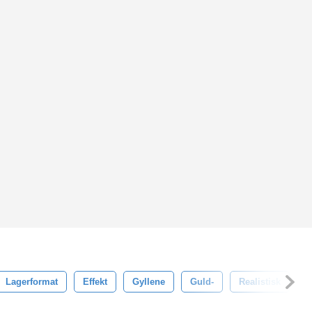
Lagerformat
Effekt
Gyllene
Guld-
Realistisk
A