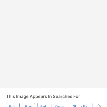
This Image Appears In Searches For
Grön
Glas
Psd
Knapp
Skjuta På
Mat