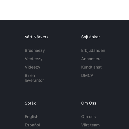
Vårt Närverk
Sajtlänkar
Brusheezy
Erbjudanden
Vecteezy
Annonsera
Videezy
Kundtjänst
Bli en
DMCA
leverantör
Språk
Om Oss
English
Om oss
Español
Vårt team