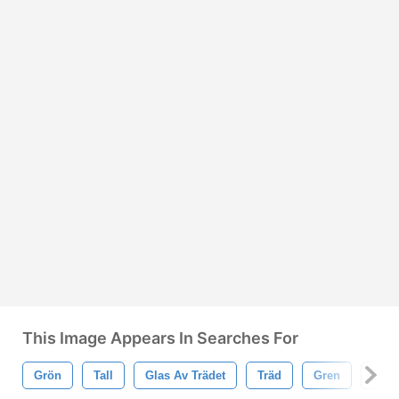
This Image Appears In Searches For
Grön
Tall
Glas Av Trädet
Träd
Gren
Vinte