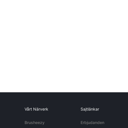
Vårt Närverk
Sajtlänkar
Brusheezy
Erbjudanden