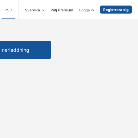
Registrera sig
PSD
Svenska
Välj Premium
Logga in
s nerladdning