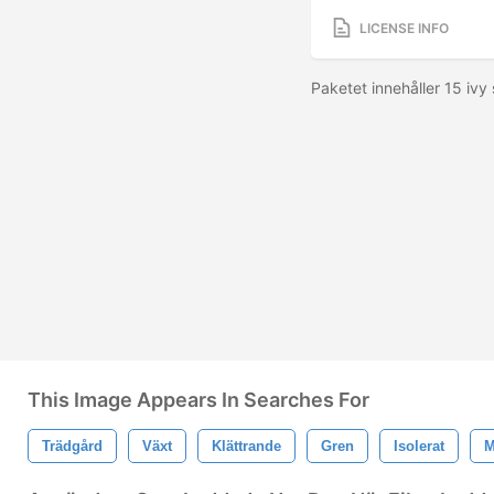
LICENSE INFO
Paketet innehåller 15 ivy 
This Image Appears In Searches For
Trädgård
Växt
Klättrande
Gren
Isolerat
M