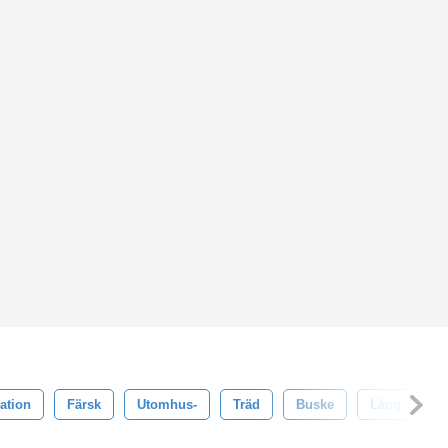
ation
Färsk
Utomhus-
Träd
Buske
Lång
B