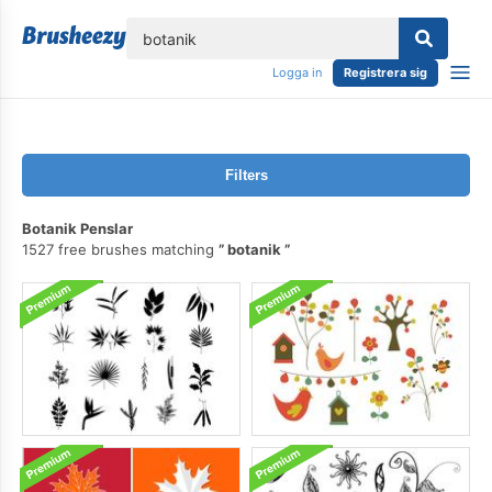
lose
Logga in
Registrera sig
Filters
Botanik Penslar
1527 free brushes matching
botanik