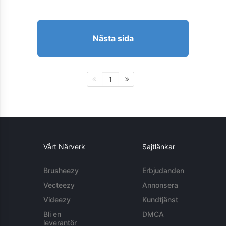
Nästa sida
1
Vårt Närverk
Sajtlänkar
Brusheezy
Erbjudanden
Vecteezy
Annonsera
Videezy
Kundtjänst
Bli en
DMCA
leverantör