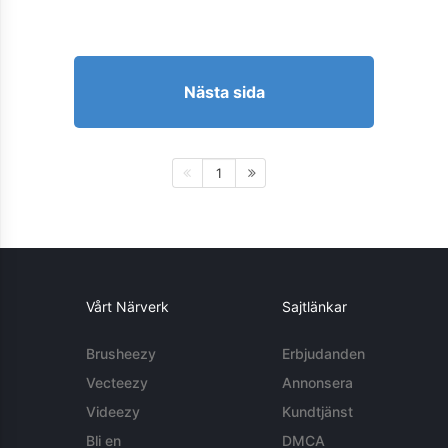
Nästa sida
1
Vårt Närverk
Sajtlänkar
Brusheezy
Erbjudanden
Vecteezy
Annonsera
Videezy
Kundtjänst
Bli en
DMCA