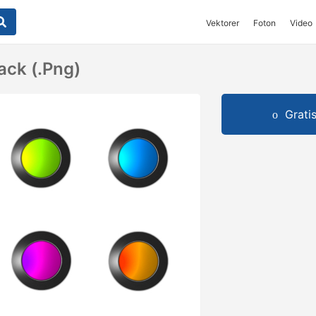
Vektorer
Foton
Video
ck (.png)
Grati