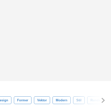
esign
Former
Vektor
Modern
Stil
Runda