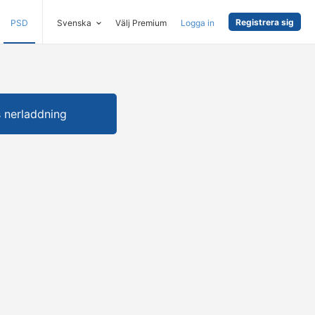
Registrera sig
PSD
Svenska
Välj Premium
Logga in
s nerladdning