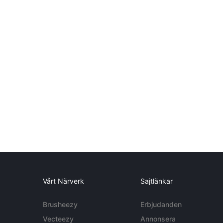
Vårt Närverk
Sajtlänkar
Brusheezy
Erbjudanden
Vecteezy
Annonsera