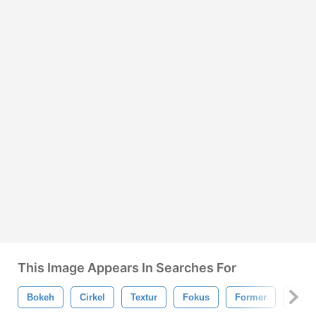
This Image Appears In Searches For
Bokeh
Cirkel
Textur
Fokus
Former
Cirku