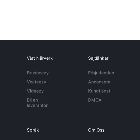
Vårt Närverk
Sajtlänkar
Brusheezy
Erbjudanden
Vecteezy
Annonsera
Videezy
Kundtjänst
Bli en
DMCA
leverantör
Språk
Om Oss