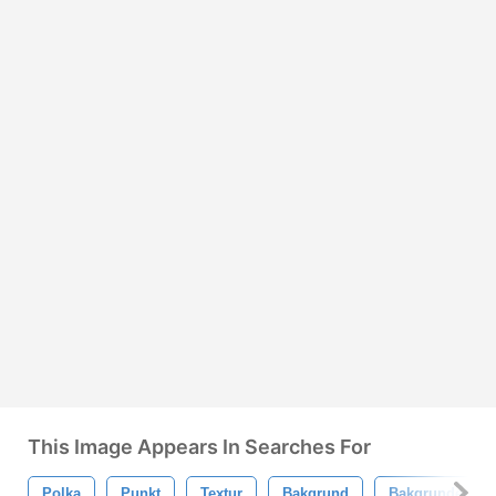
This Image Appears In Searches For
Polka
Punkt
Textur
Bakgrund
Bakgrunder