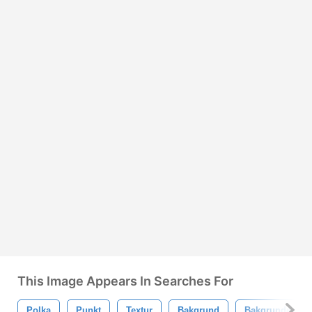
This Image Appears In Searches For
Polka
Punkt
Textur
Bakgrund
Bakgrunder