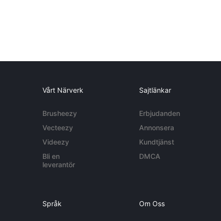
Vårt Närverk
Sajtlänkar
Brusheezy
Erbjudanden
Vecteezy
Annonsera
Videezy
Kundtjänst
Bli en
DMCA
leverantör
Språk
Om Oss