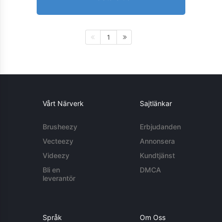
1
Vårt Närverk
Sajtlänkar
Brusheezy
Erbjudanden
Vecteezy
Annonsera
Videezy
Kundtjänst
Bli en
DMCA
leverantör
Språk
Om Oss