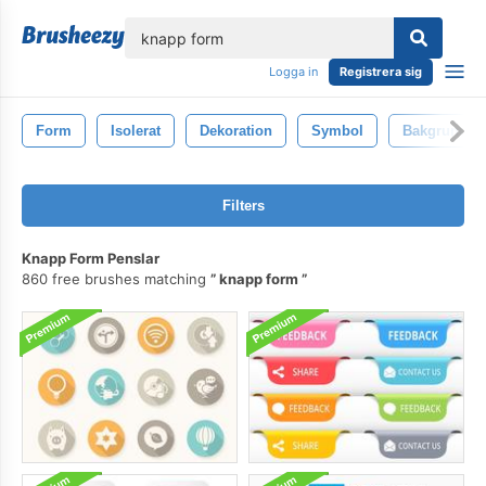
lose
Logga in
Registrera sig
Form
Isolerat
Dekoration
Symbol
Bakgrund
Filters
Knapp Form Penslar
860 free brushes matching
knapp form