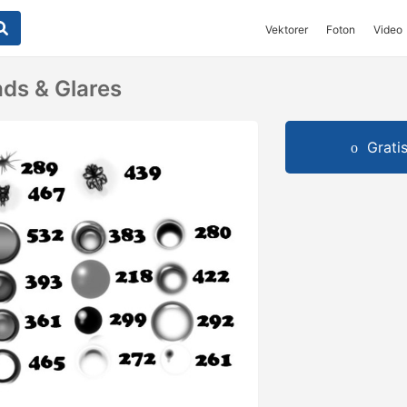
Vektorer
Foton
Video
ds & Glares
Grati