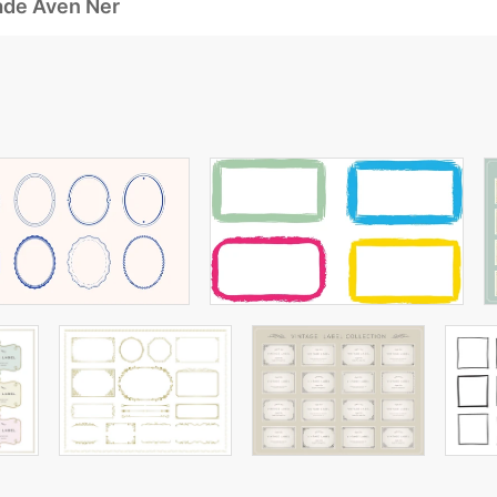
ade Även Ner