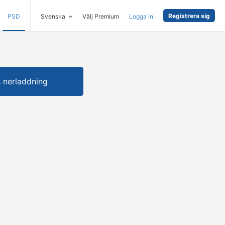
Registrera sig
PSD
Svenska
Välj Premium
Logga in
s nerladdning