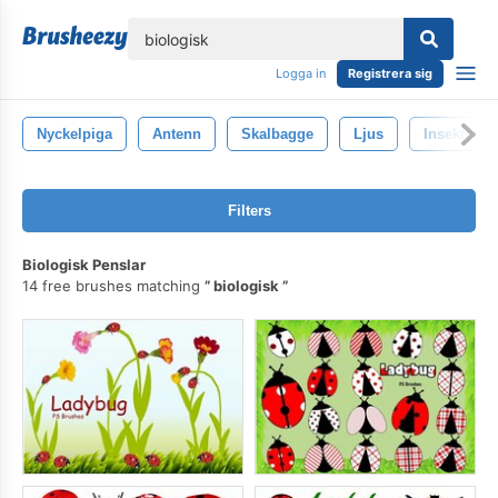
lose
Logga in
Registrera sig
Nyckelpiga
Antenn
Skalbagge
Ljus
Insekt
Filters
Biologisk Penslar
14 free brushes matching
biologisk