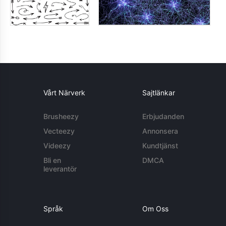
Vårt Närverk
Sajtlänkar
Brusheezy
Erbjudanden
Vecteezy
Annonsera
Videezy
Kundtjänst
Bli en
DMCA
leverantör
Språk
Om Oss