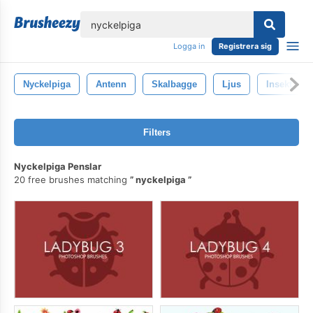
lose
Logga in
Registrera sig
Nyckelpiga
Antenn
Skalbagge
Ljus
Insekt
Filters
Nyckelpiga Penslar
20 free brushes matching
nyckelpiga