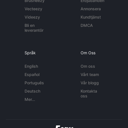
Brusheezy
Erbjudanden
Vecteezy
Annonsera
Videezy
Kundtjänst
Bli en
DMCA
leverantör
Språk
Om Oss
English
Om oss
Español
Vårt team
Português
Vår blogg
Deutsch
Kontakta
oss
Mer...