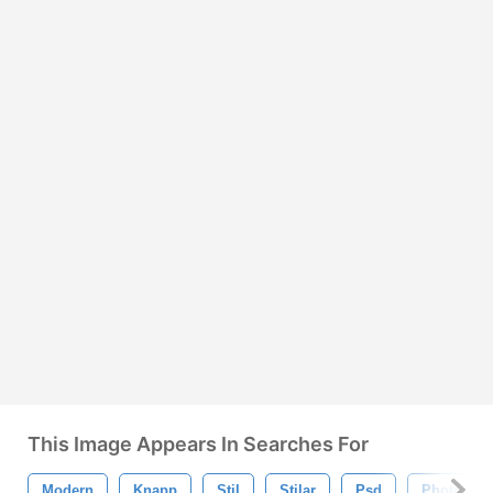
This Image Appears In Searches For
Modern
Knapp
Stil
Stilar
Psd
Photosho