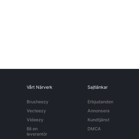
Vårt Närverk
Sajtlänkar
Brusheezy
Erbjudanden
Vecteezy
Annonsera
Videezy
Kundtjänst
Bli en
DMCA
leverantör