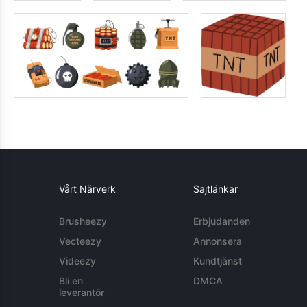
Vårt Närverk
Sajtlänkar
Brusheezy
Erbjudanden
Vecteezy
Annonsera
Videezy
Kundtjänst
Bli en
DMCA
leverantör