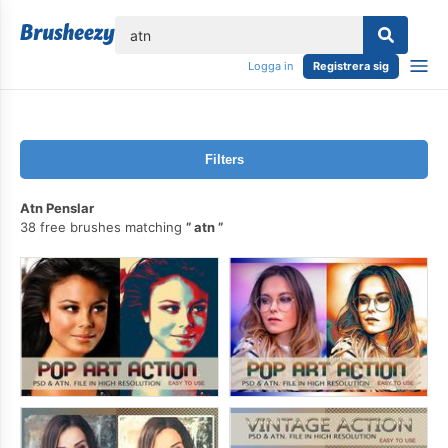
lose
Logga in
Registrera sig
Filters
Atn Penslar
38 free brushes matching
atn