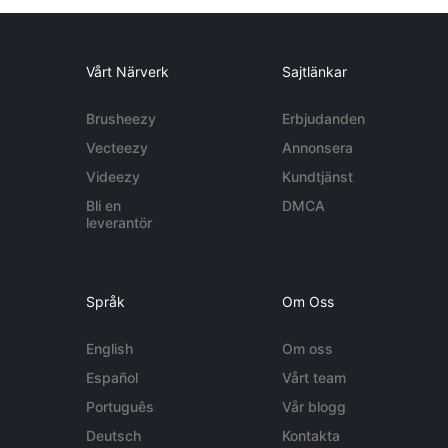
Vårt Närverk
Sajtlänkar
Brusheezy
Erbjudanden
Vecteezy
Annonsera
Videezy
Kundtjänst
Bli en
DMCA
leverantör
Språk
Om Oss
English
Om oss
Español
Vårt team
Português
Vår blogg
Deutsch
Kontakta