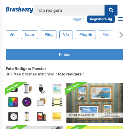
lose
Logga in
Registrera sig
Vit
Natur
Färg
Vår
Färgrik
Foto
Isol
Filters
Foto Redigera Penslar
367 free brushes matching
foto redigera