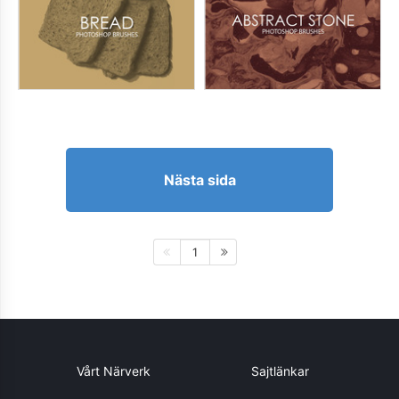
Nästa sida
1
Vårt Närverk
Sajtlänkar