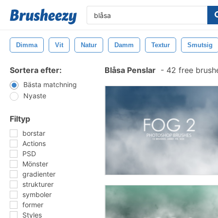
Dimma
Vit
Natur
Damm
Textur
Smutsig
Sortera efter:
Blåsa Penslar
-
42 free brush
Bästa matchning
Nyaste
Filtyp
borstar
Actions
PSD
Mönster
gradienter
strukturer
symboler
former
Styles