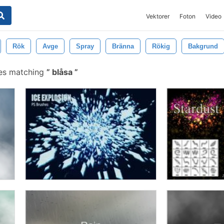
Vektorer
Foton
Video
Rök
Avge
Spray
Bränna
Rökig
Bakgrund
es matching
blåsa