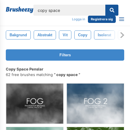
lose
Logga in
Registrera sig
Bakgrund
Abstrakt
Vit
Copy
Isolerat
Röre
Filters
Copy Space Penslar
62 free brushes matching
copy space