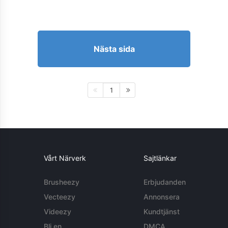
Nästa sida
1
Vårt Närverk
Sajtlänkar
Brusheezy
Erbjudanden
Vecteezy
Annonsera
Videezy
Kundtjänst
Bli en
DMCA