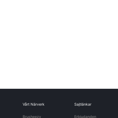
Vårt Närverk
Sajtlänkar
Brusheezy
Erbjudanden