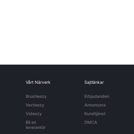
Vårt Närverk
Sajtlänkar
Brusheezy
Erbjudanden
Vecteezy
Annonsera
Videezy
Kundtjänst
Bli en
DMCA
leverantör