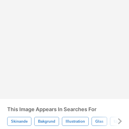
This Image Appears In Searches For
Skinande
Bakgrund
Illustration
Glas
Uppsätt