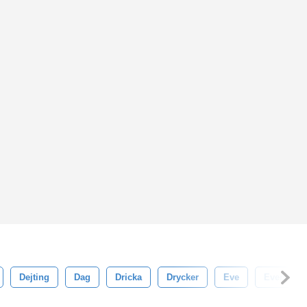
Dejting
Dag
Dricka
Drycker
Eve
Evenema