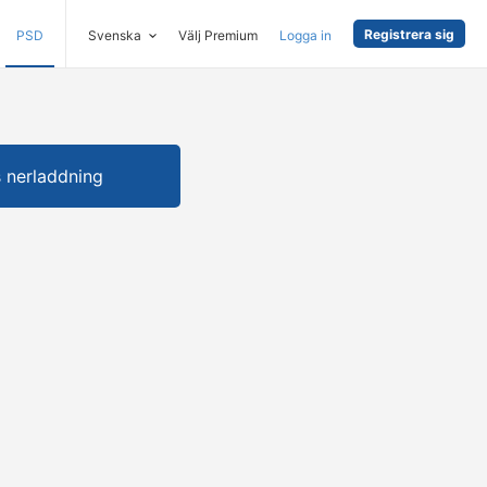
Registrera sig
PSD
Svenska
Välj Premium
Logga in
s nerladdning